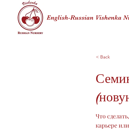
English-Russian Vishenka N
< Back
Семин
(нову
Что сделать
карьере или