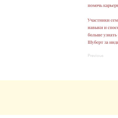
помочь карьер
Участники сем
навыки и спос
больше узнать 
Шуберт за инд
Previous