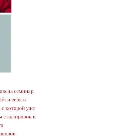
овела семинар,
айти себя в
о с которой уже
ы стажировок в
го
рендов.