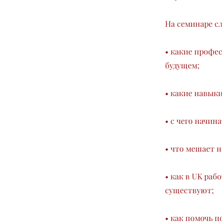
На семинаре с
• какие профе
будущем;
• какие навыки
• с чего начин
• что мешает 
• как в UK ра
существуют;
• как помочь 