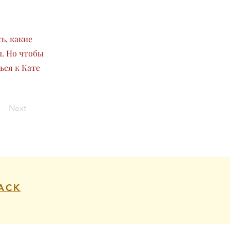
ь, какие
ы. Но чтобы
ься к Кате
Next
ACK