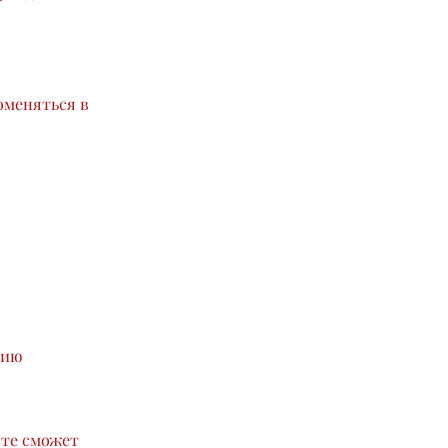
оменяться в
сию
сте сможет