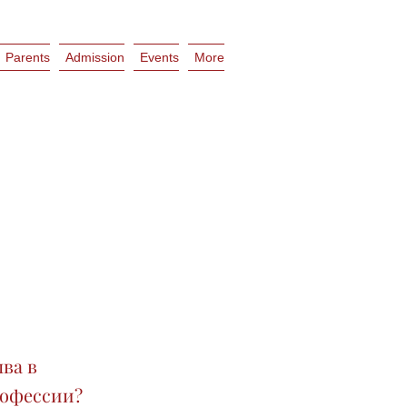
Parents
Admission
Events
More
ыва в
рофессии?