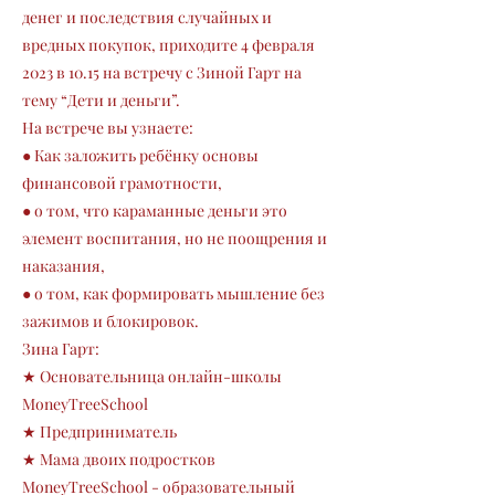
денег и последствия случайных и
вредных покупок, приходите 4 февраля
2023 в 10.15 на встречу с Зиной Гарт на
тему “Дети и деньги”.
На встрече вы узнаете:
● Как заложить ребёнку основы
финансовой грамотности,
● о том, что караманные деньги это
элемент воспитания, но не поощрения и
наказания,
● о том, как формировать мышление без
зажимов и блокировок.
Зина Гарт:
★ Основательница онлайн-школы
MoneyTreeSchool
★ Предприниматель
★ Мама двоих подростков
MoneyTreeSchool - образовательный