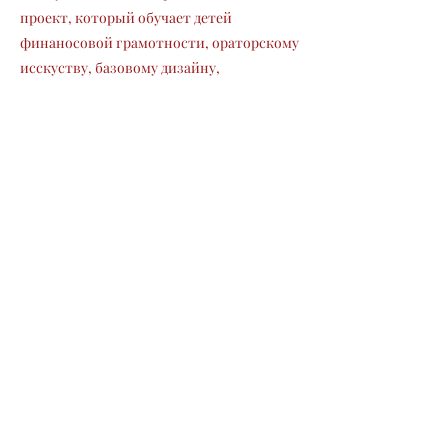
проект, который обучает детей
финаносовой грамотности, ораторскому
исскуству, базовому дизайну,
мышлению,логике, нетворкингу.
Для родителей школа предлагает
интенсивы, мини-курсы, вебинары и
индивидуальные онлайн-встречи на
тему денежных отношений в семье,
школы и отношений с учителями,
адаптации при эмиграции, постановки
целей и воспитания
целеустремленности у детей.
Previous
Next