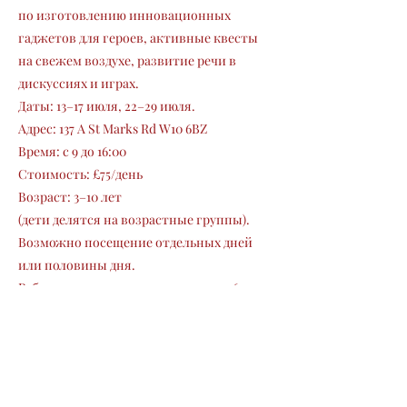
по изготовлению инновационных
гаджетов для героев, активные квесты
на свежем воздухе, развитие речи в
дискуссиях и играх.
Даты: 13–17 июля, 22–29 июля.
Адрес: 137 A St Marks Rd W10 6BZ
Время: с 9 до 16:00
Стоимость: £75/день
Возраст: 3–10 лет
(дети делятся на возрастные группы).
Возможно посещение отдельных дней
или половины дня.
Работает группа продленного дня
16.00-
18.00
(по договоренности).
Регистрация:
Email:
clubs@lpebl.com
Тел:
07870 443285
Сайт: cherry.school